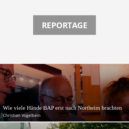
e
t
REPORTAGE
z
t
Wie viele Hände BAP erst nach Northeim brachten
Christian Vogelbein