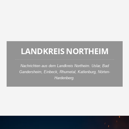
e
t
z
t
LANDKREIS NORTHEIM
Nachrichten aus dem Landkreis Northeim. Uslar, Bad
Gandersheim, Einbeck, Rhumetal, Katlenburg, Nörten-
Hardenberg.