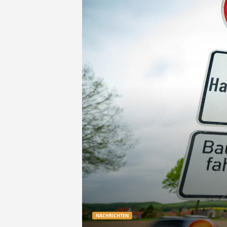
e
t
z
t
NACHRICHTEN