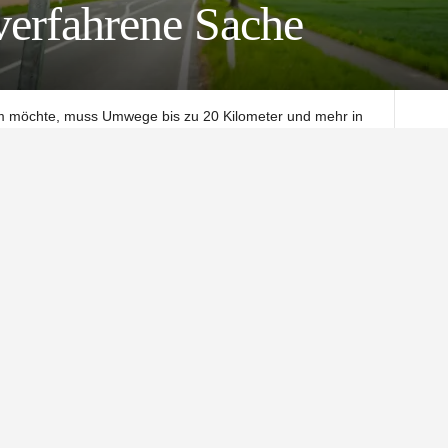
verfahrene Sache
im möchte, muss Umwege bis zu 20 Kilometer und mehr in
 Northeim schließt die einzige Südweststrecke der Region
ragisch trifft es dabei die Bewohner aus Hammenstedt. Sie
chfuhren die Baustelle wie Anlieger. Doch weil sich tausende
it Ostern auch für sie dicht. Das sorgt für Frust und Arger.
enstedt, weil sie einen viermal so langen Umweg in Kauf
ittlerweile im Stich gelassen fühlen. Und im Northeimer
ontrolle verloren zu haben.
noch durch die Baustelle fahren. Auch Anlieger, die direkt
stücke anfahren und das Wieterviertel als Umleitung
en Bürgern in Hammenstedt und den Anliegern am
dlage zwar, aber geduldet. Doch spätestens seit April ist