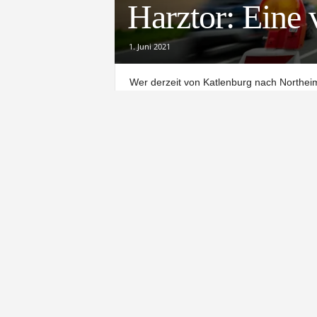
Harztor: Eine 
1. Juni 2021
Wer derzeit von Katlenburg nach Northe
Kauf nehmen. Die Baustelle am Harztor in
für den öffentlichen Verkehr. Besonders t
profitierten zunächst stillschweigend, dur
Autofahrer zusätzlich durchmogelten, ist se
Bei den Anliegern und Bewohnern in Hamm
nehmen müssen und sich von der Politik m
Rathaus, weil der Eindruck entsteht, die K
Gegen die Wand gefahren
Fahrzeuge mit Blaulicht und Busse dürfen 
an der Baustelle leben, dürfen ihre Grund
nutzen. Ursprünglich wurde dies auch d
Gesundbrunnen zugesagt. Ohne Rechtsgrun