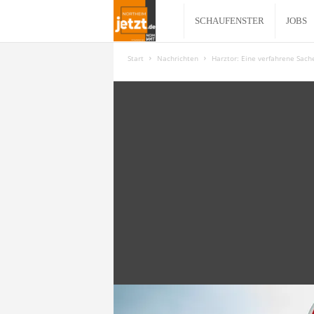
N
SCHAUFENSTER
JOBS
o
Start
Nachrichten
Harztor: Eine verfahrene Sach
r
t
h
e
i
m
j