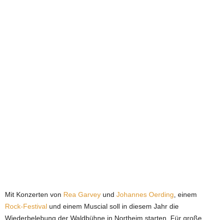
e
t
z
t
Mit Konzerten von
Rea Garvey
und
Johannes Oerding
, einem
Rock-Festival
und einem Muscial soll in diesem Jahr die
Wiederbelebung der Waldbühne in Northeim starten. Für große