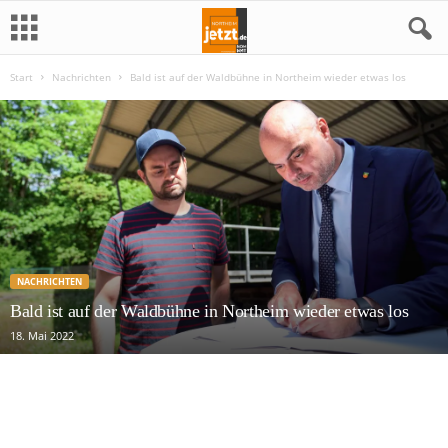
Start
Nachrichten
Bald ist auf der Waldbühne in Northeim wieder etwas los
N
o
r
t
h
NACHRICHTEN
e
Bald ist auf der Waldbühne in Northeim wieder etwas los
18. Mai 2022
i
m
j