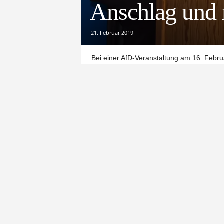
Anschlag und 
21. Februar 2019
Bei einer AfD-Veranstaltung am 16. Febr
Zwischenfall. Auch die Polizei war vor O
greift daraufhin Bürgermeister Simon Ha
Die Veranstaltung
Die Northeimer AfD wollte von ihrer Arbei
„Die 60 Gäste folgten den interessanten
offenbar fehlgeleitete Menschen aus dem 
heißt es dazu auf Facebook.
Sie sehen gerade einen Platzhalte
zuzugreifen, klicken Sie auf den B
Drittanbi