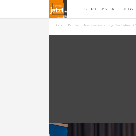
N
SCHAUFENSTER
JOBS
o
Start
Bericht
Nach Veranstaltung: Northeimer AfD
r
t
h
e
i
m
j