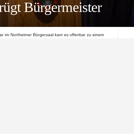
rügt Bürgermeister
uar im Northeimer Bürgersaal kam es offenbar zu einem
rt. Der Northeimer AfD-Bundestagsabgeordnete Jens Kesnter
rtmann direkt an. Warum?
t im Stadtrat, Kreistag, Landtag und Bundestag berichten.
 Berichten und trotzten auch dem beißenden Geruch den
linken Spektrum im Eingangsbereich versprüht hatten..“,
rinhalt von
Standard
. Um auf den eigentlichen Inhalt
utton unten. Bitte beachten Sie, dass dabei Daten an
eter weitergegeben werden.