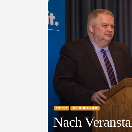
e
t
z
t
BERICHT
POLIZEI IM EINSATZ
Nach Veransta