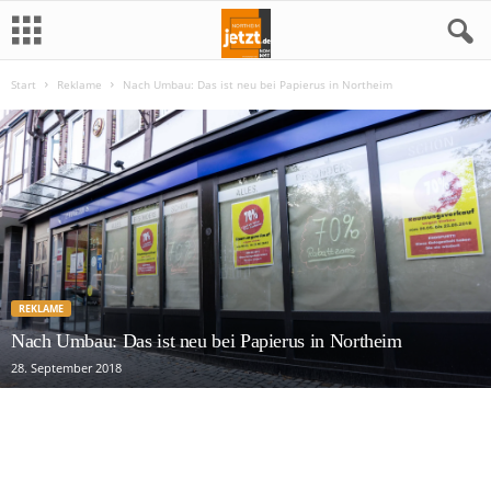
Start
Reklame
Nach Umbau: Das ist neu bei Papierus in Northeim
N
o
r
t
h
REKLAME
e
Nach Umbau: Das ist neu bei Papierus in Northeim
28. September 2018
i
m
j