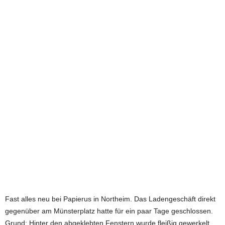
e
t
z
t
Fast alles neu bei Papierus in Northeim. Das Ladengeschäft direkt
gegenüber am Münsterplatz hatte für ein paar Tage geschlossen.
Grund: Hinter den abgeklebten Fenstern wurde fleißig gewerkelt.