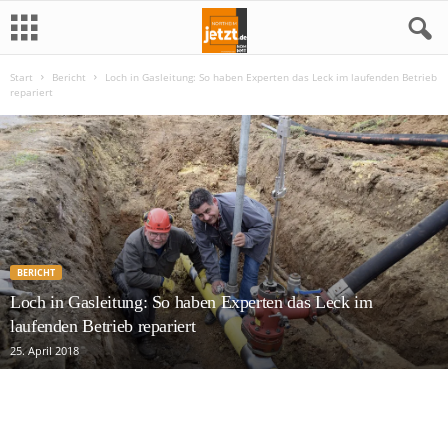
Start
Bericht
Loch in Gasleitung: So haben Experten das Leck im laufenden Betrieb
N
repariert
o
r
t
h
BERICHT
e
Loch in Gasleitung: So haben Experten das Leck im
laufenden Betrieb repariert
i
25. April 2018
m
j