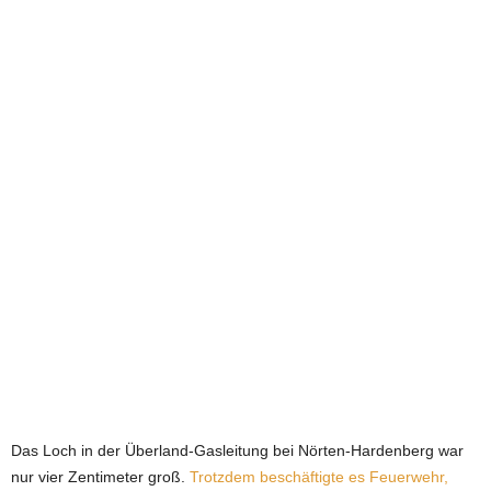
e
t
z
t
Das Loch in der Überland-Gasleitung bei Nörten-Hardenberg war
nur vier Zentimeter groß.
Trotzdem beschäftigte es Feuerwehr,