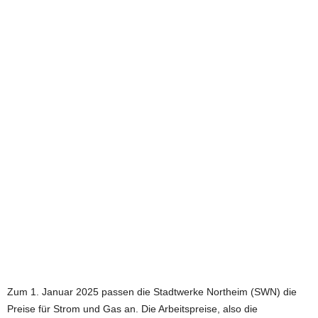
e
t
z
t
Zum 1. Januar 2025 passen die Stadtwerke Northeim (SWN) die
Preise für Strom und Gas an. Die Arbeitspreise, also die