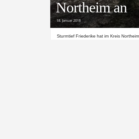
Northeim an
18. Januar 2018
Sturmtief Friederike hat im Kreis Northe
Feuerwehren und Technisches Hilfswerk 
Laut Kreisfeuerwehr ging es in der Mittagsz
zeitweise im Minutentakt alarmiert. Umge
gesamten Landkreis eine Gefahr.
Besondere Herausforderung waren mehrmal
ihren Fahrzeugen eingeschlossen waren.
Dies war unter anderem in der Gemeinde 
Willensen, im Flecken Nörten-Hardenberg
Relliehausen und Eschershausen der Fall