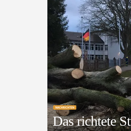
e
t
z
t
NACHRICHTEN
Das richtete S