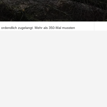
im ordendlich zugelangt. Mehr als 350-Mal mussten
ausrücken.
eit richtig los. Ab 13 Uhr hat die Einsatzleitstelle Northeim
stürzte Bäume und herabstürzende Dachziegel waren im
s Einsätze, bei denen Personen in Waldgebieten in
Kalefeld im Fissektental zwischen Willershausen und
 im Rodetal und im Stadtgebiet Dassel zwischen
.