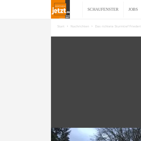
N
SCHAUFENSTER
JOBS
o
Start
Nachrichten
Das richtete Sturmtief Friede
r
t
h
e
i
m
j