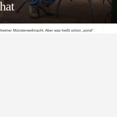
hat
rtheimer Münsterweihnacht. Aber was heißt schon „sonst“.
le Weihnachtsmarkt auf dem Northeimer Münsterplatz
l zogen es die Veranstalter durch – aber mit Auflagen.
chterketten und Glühwein spreche ich zum heutigen Ende
ndreas Krummacker, alias „Hucky“.
Weihnachten
 der Abschied von einer Gewohnheit, verbunden mit der
ut. Zwölf Monate und knapp 100.000 Impfdosen später
r wagen, die Hoffnung zu erfüllen. Mit einem Konzept für
ehr Platz, weniger Buden und doppelt so viel Charme.
e. Göttingen und Goslar hatten ihre Märkte entweder kurz