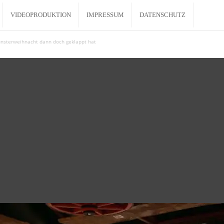
VIDEOPRODUKTION
IMPRESSUM
DATENSCHUTZ
nsterweihnacht dann doch geklappt hat