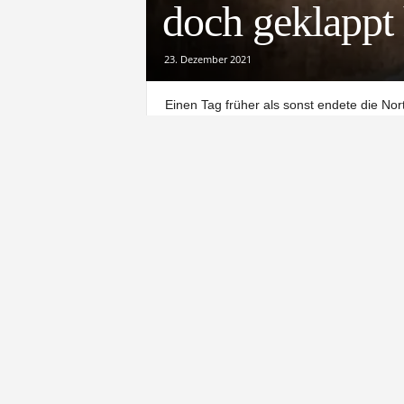
doch geklappt 
23. Dezember 2021
Einen Tag früher als sonst endete die No
Im vergangenen Jahr war der traditionel
pandemiebedingt noch ausgefallen. Diesma
Über die Sehnsucht nach Weihnachten, Li
der Münsterweihnacht mit Schausteller A
Die Sehnsucht nach 
Im vergangenen Jahr war die Absage auch
Hoffnung: im nächsten Jahr wird alles g
wollten es Stadtmarketing und Veranstalte
Geimpfte, Getestete und Genesene. Mit m
Frei von Kritik war diese Entscheidung ni