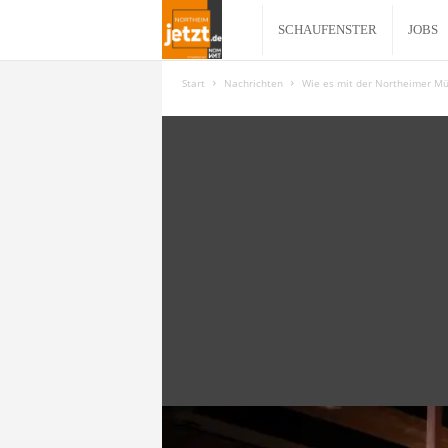
N
SCHAUFENSTER
JOBS
o
Start
Nachrichten
Wie es mit der Northeimer Mü
r
t
h
e
i
m
j