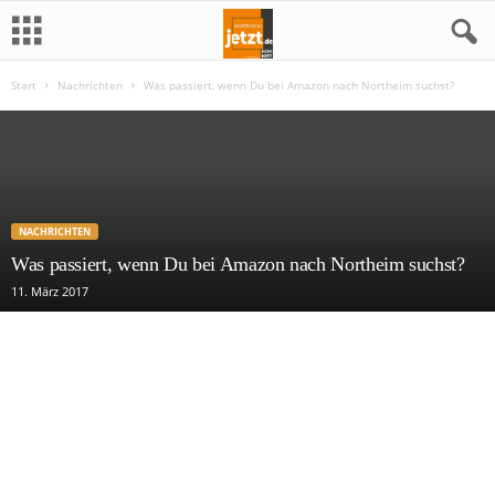
Start
Nachrichten
Was passiert, wenn Du bei Amazon nach Northeim suchst?
N
o
r
NACHRICHTEN
t
Was passiert, wenn Du bei Amazon nach Northeim suchst?
h
11. März 2017
e
i
m
j