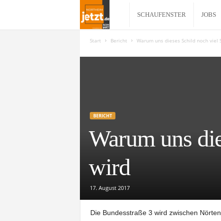
N
SCHAUFENSTER
JOBS
o
Start
Bericht
Warum uns dieses Schild noch viel 
r
t
h
BERICHT
Warum uns dies
e
wird
i
m
17. August 2017
j
Die Bundesstraße 3 wird zwischen Nörten