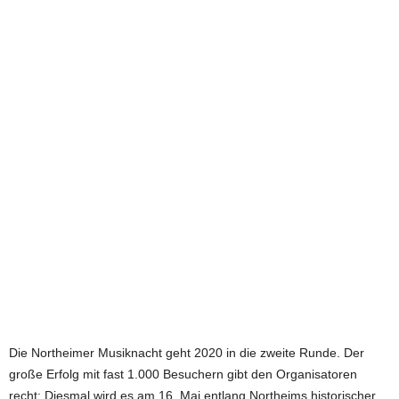
e
t
z
t
Die Northeimer Musiknacht geht 2020 in die zweite Runde. Der
große Erfolg mit fast 1.000 Besuchern gibt den Organisatoren
recht: Diesmal wird es am 16. Mai entlang Northeims historischer