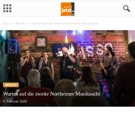
Start
Bericht
Warten auf die zweite Northeimer Musiknacht
N
o
r
t
h
BERICHT
e
Warten auf die zweite Northeimer Musiknacht
9. Februar 2020
i
m
j