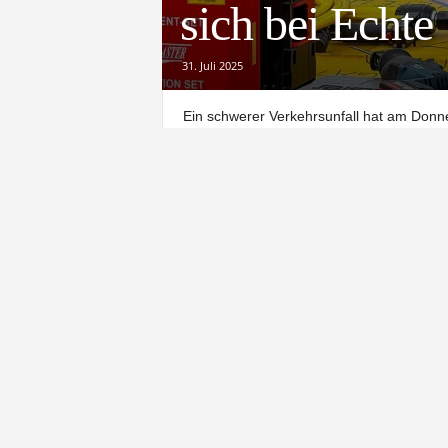
sich bei Echte
31. Juli 2025
Ein schwerer Verkehrsunfall hat am Donn
Einsatzstelle mit rund 70 Rettungskräften
Holstein verlor aus bislang ungeklärter Ur
überschlug. Die Frau erlitt dabei so schwe
Großaufgebot an Ret
Neben dem Rettungsdienst aus den Landk
Feuerwehren aus Echte, Kalefeld, Bad Ga
Autobahnpolizei und der Polizeiinspektio
Feuerwehr eine Tür des Unfallwagens entf
Fahrzeug zu bergen.