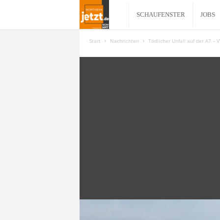
N
SCHAUFENSTER
JOBS
o
Start
Nachrichten
Tödlicher Unfall auf der A7 – 
r
t
h
e
i
m
j