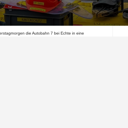
erstagmorgen die Autobahn 7 bei Echte in eine
 verwandelt. Eine 62-jährige Autofahrerin aus Schleswig-
sache die Kontrolle über ihren VW Käfer, der sich
re Verletzungen, dass sie noch an der Unfallstelle verstarb.
tungskräften
reisen Northeim und Goslar rückten auch die
ndersheim und Seesen an. Unterstützt wurden sie von der
n Northeim. Mit hydraulischem Rettungsgerät musste die
ernen, um die Fahrerin aus dem völlig zerstörten