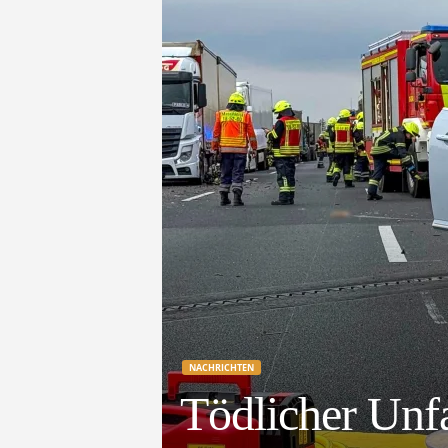
e
t
z
t
NACHRICHTEN
Tödlicher Unf