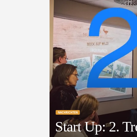
e
t
z
t
NACHRICHTEN
Start Up: 2. T