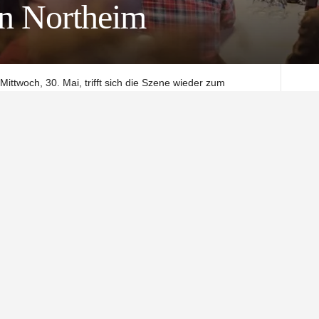
n Northeim
ttwoch, 30. Mai, trifft sich die Szene wieder zum
eim“ findet dann schon zum zweiten Mal in diesem Jahr im
statt.
sierte, Erfinder und alle, die sich für neue Technologien
der Region Northeim, der Südniedersachsen
 Coworking Space Einbeck haben das Treffen im April 2018