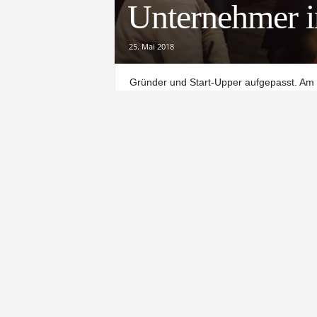
Unternehmer i
25. Mai 2018
Gründer und Start-Upper aufgepasst. Am Mi
Inspirieren und Netzwerken in Northeim.
Das „StartUp & Innovation Meetups North
Restaurant „Dinx“ am Northeimer Autohof 
Los gehts um 18:30 Uhr
Eingeladen sind Gründer, Gründungsinteres
und Innovationen.
Startup Göttingen, das Gründernetzwerk 
Innovationscampus (SNIC) und das 3-Eck
erstmalig nach Northeim gebracht.