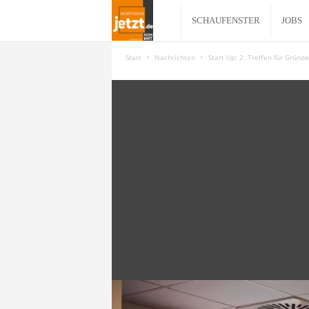
N
SCHAUFENSTER
JOBS
o
Start
Nachrichten
Start Up: 2. Treffen für Grün
r
t
h
e
i
m
j