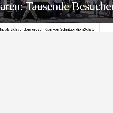
n: Tausende Besucher 
hr, als sich vor dem großen Kran von Schnitger die nächste
 die Hand seines Vaters fest, schaut nach oben und sagt
Wenige Minuten später schwebt die Hebebühne am Kran
. 70 Meter über Northeim. Unten glänzen die
fen mit Eisbechern zwischen Feuerwehrfahrzeugen und
ünstler. Irgendwo rennen Kinder um die Wette. Die NOM
u das geschafft, was sich viele in Northeim wünschen:
icht überladen. Sondern lebendig.
Veranstaltung größer geworden ist. Mehr Marken. Mehr
er blieben immer wieder vor den Fahrzeugen stehen und
„So viel Auswahl hatten wir hier noch nie“, war ein Satz,
OM MOT in diesem Jahr breiter, offener und vielfältiger als
agen, vom Fahrrad bis zum Einsatzfahrzeug war fast alles