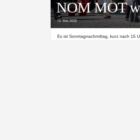
NOM MOT ware
10. Mai 2026
Es ist Sonntagnachmittag, kurz nach 15 U
Familie anstellt. Ein kleiner Junge drückt
nur: „Das ist ja höher als die Kirche.“ 
langsam über den Dächern der Innenstadt
Motorhauben in der Sonne. Menschen lau
Ebikes hindurch. Livemusik, ein Ballon-K
MOT 2026 hat an diesem Wochenende gena
Die Innenstadt war voll. Nicht hektisch. N
Schon am Samstag zeigte sich, dass die 
Aussteller. Mehr Angebote. Viele Besuch
verglichen Modelle, Farben und Konzepte. 
der häufiger fiel. Tatsächlich wirkte die N
zuvor. Vom Familienwagen bis zum Sportw