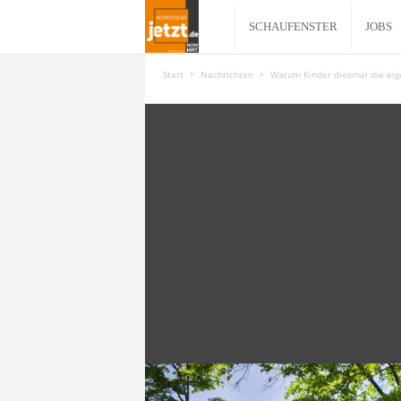
N
SCHAUFENSTER
JOBS
o
Start
Nachrichten
Warum Kinder diesmal die eig
r
t
h
e
i
m
j