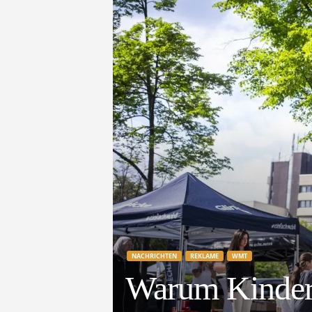
e
t
z
t
NACHRICHTEN
REKLAME
WMT
Warum Kinder d