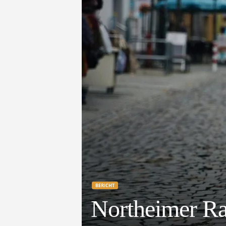
e
t
z
t
BERICHT
Northeimer Rat