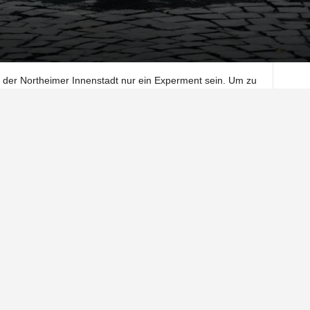
in der Northeimer Innenstadt nur ein Experment sein. Um zu
ht erlaubte Verkehrs ausbremsen lasse
. Jüngst machte die
 Lösung müsse her. Auf Anfrage schätzt die Stadtverwaltung
Anfang Dezember umgesetzten Maßnahme.
„Die seit dem
it Sperrpfosten und Einbahnstraßen in der Northeimer
rwaltung Northeim das Ziel einer spürbaren Reduktion des
zu auf Anfrage bei der Stadt. Einziges Ziel sei es damals
r Breiten Straße auszubremsen und die Abkürzung entgang
abzuschneiden. Und das sei auch gelungen.