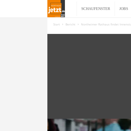
N
SCHAUFENSTER
JOBS
o
Start
Bericht
Northeimer Rathaus findet Innenstad
r
t
h
e
i
m
j