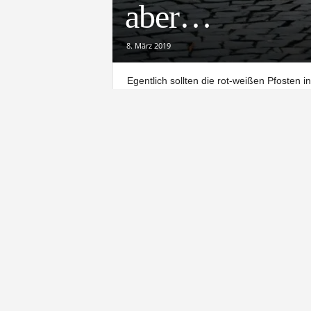
aber…
8. März 2019
Egentlich sollten die rot-weißen Pfosten 
schauen, ob sich damit der eigentlich nic
Northeimer CDU Druck
; eine vernünftige
die Siuation aber anders ein.
Erfolgreiche Maßnahme
Denn die ist sehr zufrieden mit ihrer 
3.12.2018 bestehende Verkehrsregelung m
Fußgängerzone hat aus Sicht der Stadtve
Durchgangsverkehrs erreicht“, heißt es da
gewesen, vermeintliche Raser entlang de
der Mühlenstraße Richtung Wieterstraße 