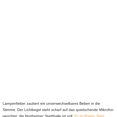
e
t
z
t
Lampenfieber zaubert ein unverwechselbares Beben in die
Stimme. Der Lichtkegel steht scharf auf das quietschende Mikrofon
gerichtet, die Northeimer Stadthalle ist voll.
Es ist Poetry Slam,