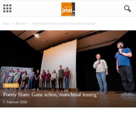
Start
Bericht
Poetry Slam: Ganz schön, manchmal traurig
N
o
r
t
h
BERICHT
e
Poetry Slam: Ganz schön, manchmal traurig
7. Februar 2020
i
m
j