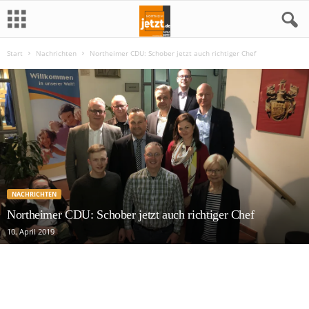
Start
Nachrichten
Northeimer CDU: Schober jetzt auch richtiger Chef
N
o
r
t
h
NACHRICHTEN
e
Northeimer CDU: Schober jetzt auch richtiger Chef
10. April 2019
i
m
j