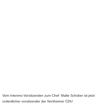
e
t
z
t
Vom Interims-Vorsitzenden zum Chef: Malte Schober ist jetzt
ordentlicher vorsitzender der Northeimer CDU