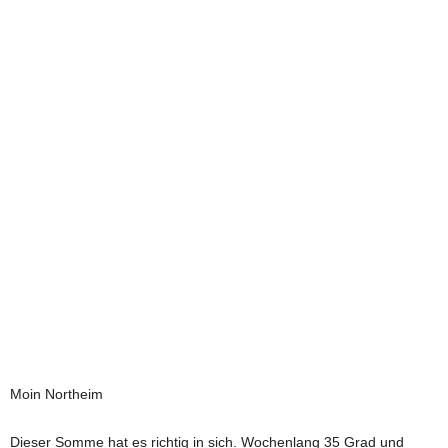
e
t
z
t
Moin Northeim
Dieser Somme hat es richtig in sich. Wochenlang 35 Grad und