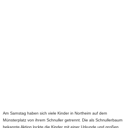
e
t
z
t
Am Samstag haben sich viele Kinder in Northeim auf dem
Münsterplatz von ihrem Schnuller getrennt. Die als Schnullerbaum
bekannte Aktion lockte die Kinder mit einer Urkunde und großen