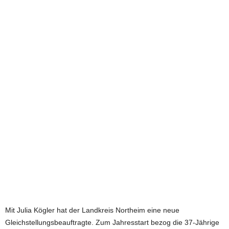
e
t
z
t
Mit Julia Kögler hat der Landkreis Northeim eine neue
Gleichstellungsbeauftragte. Zum Jahresstart bezog die 37-Jährige