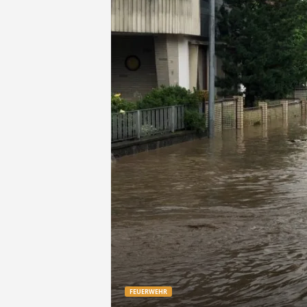
e
t
z
t
FEUERWEHR