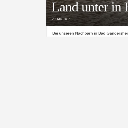
Land unter in
29. Mai 2018
Bei unseren Nachbarn in Bad Gandersheim 
Überschwemmungen. Die Feuerwehr ist im G
Schon kurz vor 17 Uhr sind die ersten Kel
Ortschaften Helmscherode, Ackenhausen u
In Altgandersheim (Foto) sind die Mensc
soll der Strom ausgefallen sein.