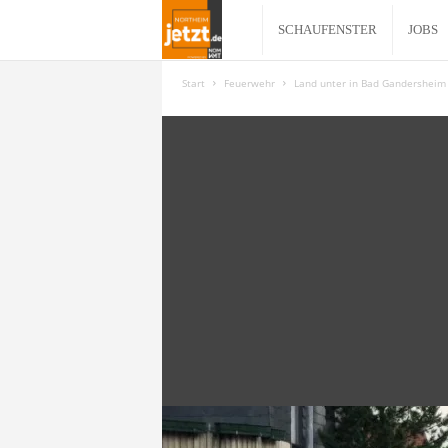
N
SCHAUFENSTER
JOBS
o
Start
Feuerwehr
Land unter in Bad Gandersheim
r
t
h
e
i
m
j