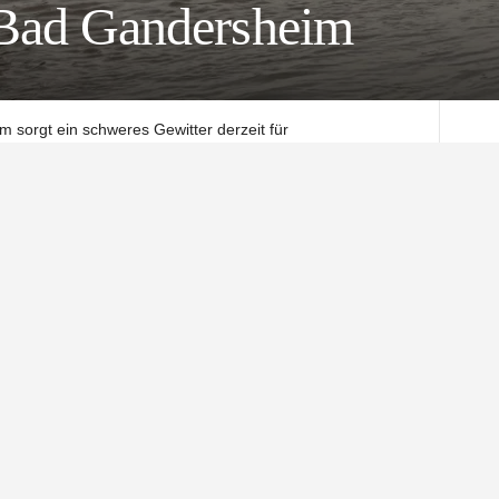
 Bad Gandersheim
sorgt ein schweres Gewitter derzeit für
roßeinsatz, 200 Kräfte sind beteiligt.
ler vollgelaufen, melden die Kreisfeuerwehr. Auch die
nd Altgandersheim sind betroffen.
hen in ihren Häusern vom Wasser umschlossen, teilweise