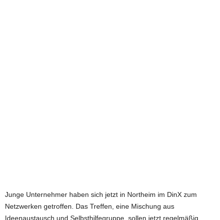
e
t
z
t
Junge Unternehmer haben sich jetzt in Northeim im DinX zum
Netzwerken getroffen. Das Treffen, eine Mischung aus
Ideenaustausch und Selbsthilfegruppe, sollen jetzt regelmäßig