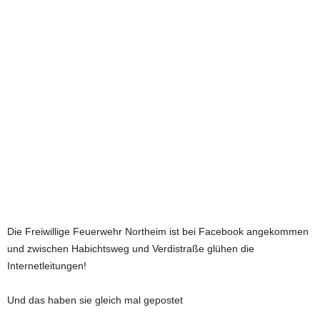
e
t
z
t
Die Freiwillige Feuerwehr Northeim ist bei Facebook angekommen
und zwischen Habichtsweg und Verdistraße glühen die
Internetleitungen!
Und das haben sie gleich mal gepostet