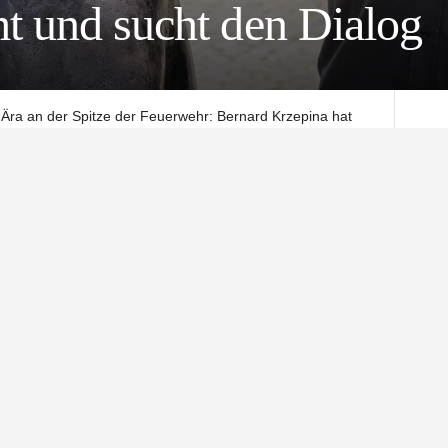
 und sucht den Dialog
Ära an der Spitze der Feuerwehr: Bernard Krzepina hat
Funktion des Kreisbrandmeisters übernehmen. Der Kreistag
ngsvollen Aufgabe betraut. Damit tritt er die Nachfolge von
Amtszeit turnusgemäß zu Ende geht.
en an die Feuerwehren
ch zum Ziel gesetzt hat, alle 143 Feuerwehren im
h vorzustellen und einen direkten Draht zu den
wissen, wo es läuft, wo es hakt und was gebraucht wird“,
takt sei ihm wichtig, um Vertrauen zu schaffen und die
t, mit der seine Personalie in der Öffentlichkeit diskutiert
rrascht. Doch ans Aufgeben dachte er nie: „Ich habe es den
haben, das Amt auch auszuüben“, sagt er entschlossen.