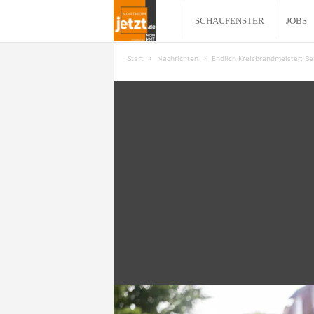
N
SCHAUFENSTER
JOBS
o
Start
Nachrichten
Endlich Kreisbrandmeister: B
r
t
h
e
i
m
j