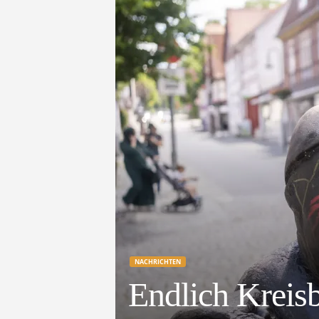
e
t
z
t
NACHRICHTEN
Endlich Kreis