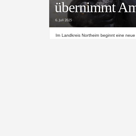
übernimmt Amt
6. Juli 2025
Im Landkreis Northeim beginnt eine neue 
seit dem 2. Juli 2025 kommissarisch die 
hat ihn am 20. Juni mit dieser verantwortu
Marko de Klein an, dessen sechsjährige 
Ein klares Versprech
Im Gespräch betonte Krzepina, dass er si
Landkreis persönlich zu besuchen, um sic
Ortsfeuerwehren aufzubauen. „Ich möchte 
erklärt er. Gerade dieser persönliche Kon
Zusammenarbeit zu stärken.
Die Heftigkei
wurde
, hat Krzepina zwischenzeitlich übe
Menschen versprochen, die mich gewählt 