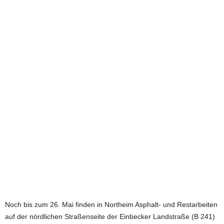
e
t
z
t
Noch bis zum 26. Mai finden in Northeim Asphalt- und Restarbeiten
auf der nördlichen Straßenseite der Einbecker Landstraße (B 241)