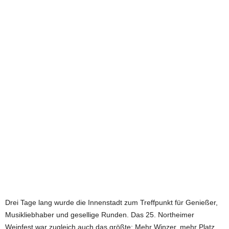
e
t
z
t
Drei Tage lang wurde die Innenstadt zum Treffpunkt für Genießer,
Musikliebhaber und gesellige Runden. Das 25. Northeimer
Weinfest war zugleich auch das größte: Mehr Winzer, mehr Platz