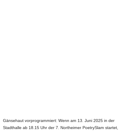
e
t
z
t
Gänsehaut vorprogrammiert: Wenn am 13. Juni 2025 in der
Stadthalle ab 18.15 Uhr der 7. Northeimer PoetrySlam startet,