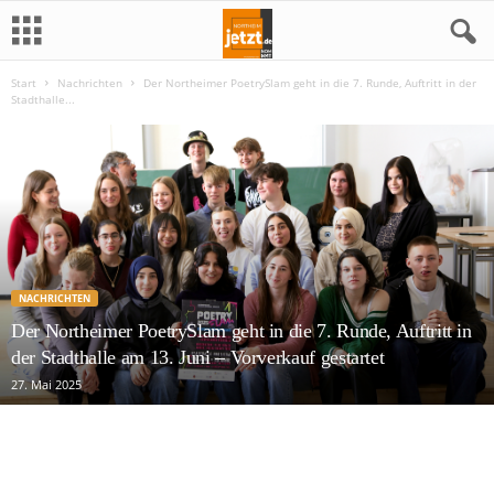
Start
Nachrichten
Der Northeimer PoetrySlam geht in die 7. Runde, Auftritt in der
N
Stadthalle...
o
r
t
h
NACHRICHTEN
Der Northeimer PoetrySlam geht in die 7. Runde, Auftritt in
e
der Stadthalle am 13. Juni – Vorverkauf gestartet
i
27. Mai 2025
m
j