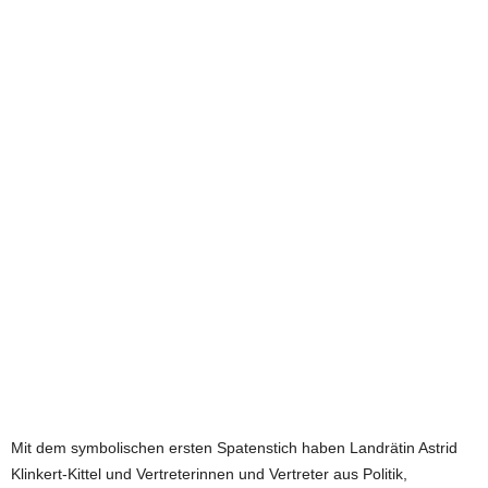
e
t
z
t
Mit dem symbolischen ersten Spatenstich haben Landrätin Astrid
Klinkert-Kittel und Vertreterinnen und Vertreter aus Politik,