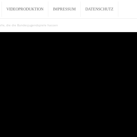
VIDEOPRODUKTION
IMPRESSUM
DATENSCHUTZ
 alle, die die Bundesjugendspiele hassen