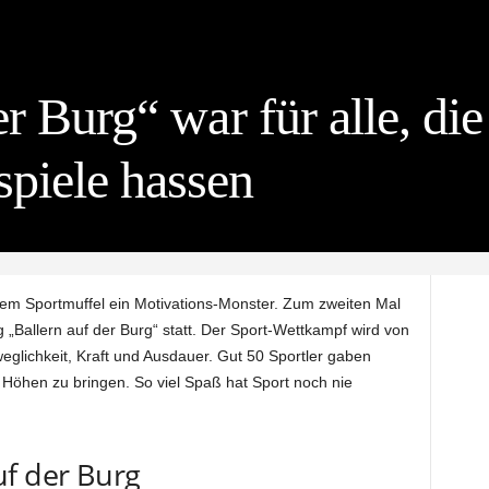
r Burg“ war für alle, die
piele hassen
dem Sportmuffel ein Motivations-Monster. Zum zweiten Mal
 „Ballern auf der Burg“ statt. Der Sport-Wettkampf wird von
weglichkeit, Kraft und Ausdauer. Gut 50 Sportler gaben
 Höhen zu bringen. So viel Spaß hat Sport noch nie
uf der Burg