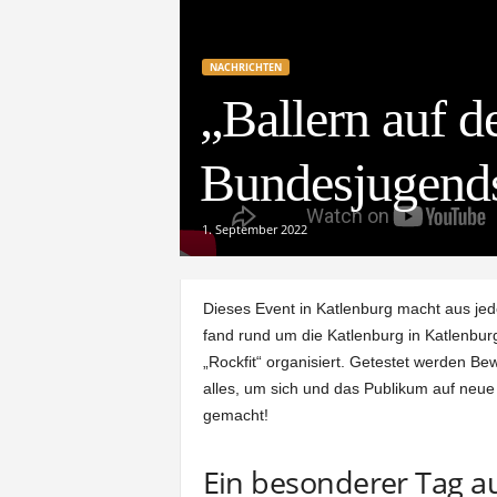
e
NACHRICHTEN
t
„Ballern auf de
z
Bundesjugends
t
1. September 2022
Dieses Event in Katlenburg macht aus je
fand rund um die Katlenburg in Katlenburg
„Rockfit“ organisiert. Getestet werden Be
alles, um sich und das Publikum auf neue
gemacht!
Ein besonderer Tag a