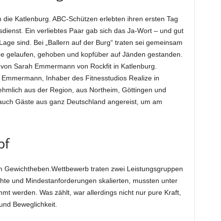
ie Katlenburg. ABC-Schützen erlebten ihren ersten Tag
dienst. Ein verliebtes Paar gab sich das Ja-Wort – und gut
 Lage sind. Bei „Ballern auf der Burg“ traten sei gemeinsam
e gelaufen, gehoben und kopfüber auf Jänden gestanden.
l von Sarah Emmermann von Rockfit in Katlenburg.
 Emmermann, Inhaber des Fitnesstudios Realize in
ehmlich aus der Region, aus Northeim, Göttingen und
auch Gäste aus ganz Deutschland angereist, um am
pf
n Gewichtheben.Wettbewerb traten zwei Leistungsgruppen
chte und Mindestanforderungen skalierten, mussten unter
mt werden. Was zählt, war allerdings nicht nur pure Kraft,
und Beweglichkeit.