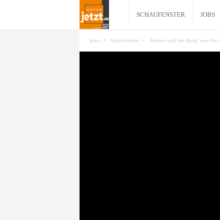
N
SCHAUFENSTER
JOBS
o
Start
Nachrichten
„Ballern auf der Burg“ war für
r
t
h
e
i
m
j