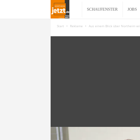
N
SCHAUFENSTER
JOBS
o
Start
Reklame
Aus einem Blick über Northeim wir
r
t
h
e
i
m
j