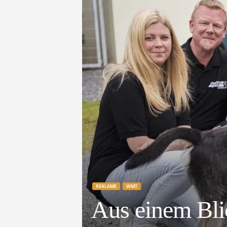
e
t
z
t
REKLAME
WMT
Aus einem Bli