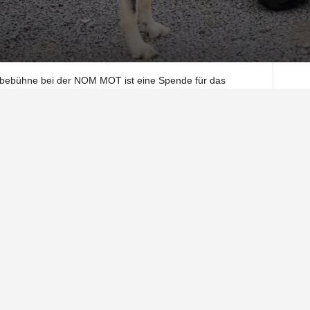
ebebühne bei der NOM MOT ist eine Spende für das
. Schnitger hat 1.500 Euro gesammelt und jetzt an das
nun in Rahmen eines Besuchs übergeben.
g stehen geblieben. Daniel Wenzel, Geschäftsführer von
Bruns und Meike Ellies gekommen. Auch Michael Böhnert
r Joshua Leon Müller und seine Stellvertreterin Leonie
 Die Gruppe geht direkt los. Vorbei an Gehegen, Türen und
t hier jeden Tag anfällt. Tiere müssen versorgt werden. Sie
ksamkeit. Manche sind neugierig, andere halten Abstand.
re. Die Herausforderungen sind aber alle groß“, sagt
rfreund, ist es ein Besuch, bei dem die Spende nicht nur