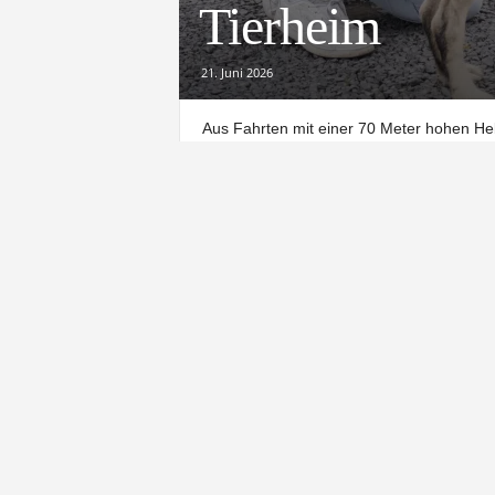
Tierheim
21. Juni 2026
Aus Fahrten mit einer 70 Meter hohen H
Tierheim Northeim geworden. Die Firma W
Tierheim übergeben. Die Spende wurde 
An diesem Tag wird nicht lange im Eingan
W. Schnitger, ist gemeinsam mit Janina 
von der NOM WMT ist dabei. Tierheimleite
Nees führen die Gäste über das Gelände.
Wegen, an denen sich zeigt, wie viel Arbei
brauchen Futter, Pflege, Zeit und Aufmer
„Einige brauchen mehr Betreuung als ande
Müller.
Daniel Wenzel hört zu. Für ihn, selbst Tie