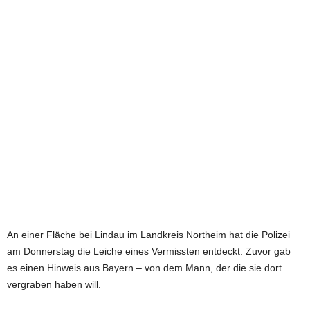
e
t
z
t
An einer Fläche bei Lindau im Landkreis Northeim hat die Polizei
am Donnerstag die Leiche eines Vermissten entdeckt. Zuvor gab
es einen Hinweis aus Bayern – von dem Mann, der die sie dort
vergraben haben will.