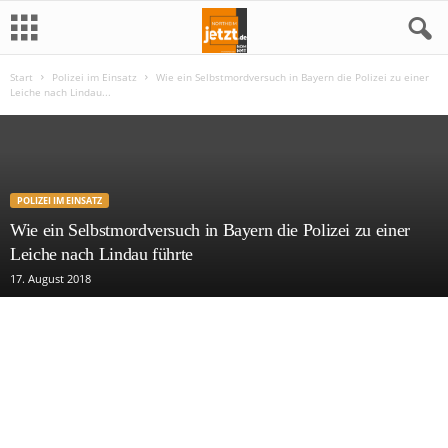
Start
Polizei im Einsatz
Wie ein Selbstmordversuch in Bayern die Polizei zu einer
N
Leiche nach Lindau...
o
r
POLIZEI IM EINSATZ
t
Wie ein Selbstmordversuch in Bayern die Polizei zu einer
Leiche nach Lindau führte
h
17. August 2018
e
i
m
j