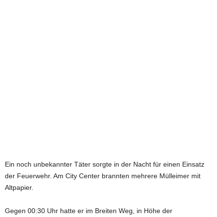
e
t
z
t
Ein noch unbekannter Täter sorgte in der Nacht für einen Einsatz
der Feuerwehr. Am City Center brannten mehrere Mülleimer mit
Altpapier.
Gegen 00:30 Uhr hatte er im Breiten Weg, in Höhe der