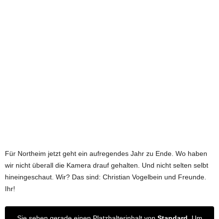
e
t
z
t
Für Northeim jetzt geht ein aufregendes Jahr zu Ende. Wo haben
wir nicht überall die Kamera drauf gehalten. Und nicht selten selbt
hineingeschaut. Wir? Das sind: Christian Vogelbein und Freunde.
Ihr!
Sie sehen gerade einen Platzhalterinhalt von
Standard
. Um