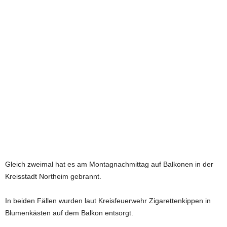
e
t
z
t
Gleich zweimal hat es am Montagnachmittag auf Balkonen in der
Kreisstadt Northeim gebrannt.
In beiden Fällen wurden laut Kreisfeuerwehr Zigarettenkippen in
Blumenkästen auf dem Balkon entsorgt.