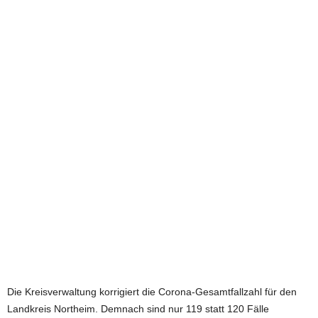
e
t
z
t
Die Kreisverwaltung korrigiert die Corona-Gesamtfallzahl für den
Landkreis Northeim. Demnach sind nur 119 statt 120 Fälle