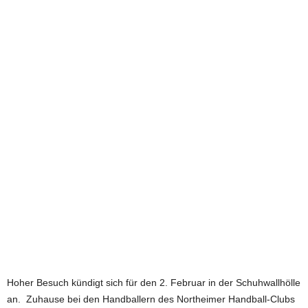
e
t
z
t
Hoher Besuch kündigt sich für den 2. Februar in der Schuhwallhölle
an. Zuhause bei den Handballern des Northeimer Handball-Clubs