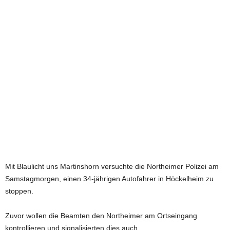
e
t
z
t
Mit Blaulicht uns Martinshorn versuchte die Northeimer Polizei am
Samstagmorgen, einen 34-jährigen Autofahrer in Höckelheim zu
stoppen.
Zuvor wollen die Beamten den Northeimer am Ortseingang
kontrollieren und signalisierten dies auch.