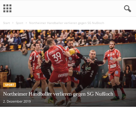
Start
Sport
Northeimer Handballer verlieren gegen SG Nußloch
N
o
r
t
h
SPORT
e
Northeimer Handballer verlieren gegen SG Nußloch
2. Dezember 2019
i
m
j