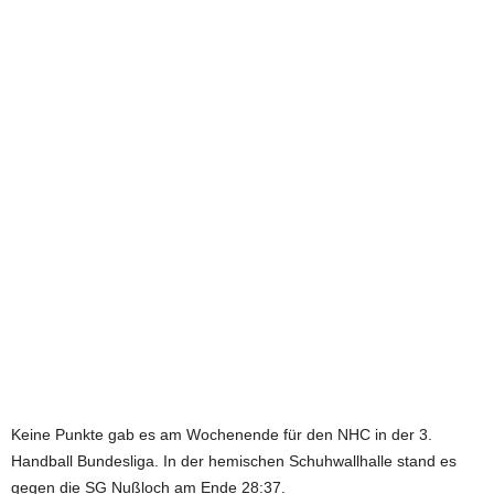
e
t
z
t
Keine Punkte gab es am Wochenende für den NHC in der 3.
Handball Bundesliga. In der hemischen Schuhwallhalle stand es
gegen die SG Nußloch am Ende 28:37.