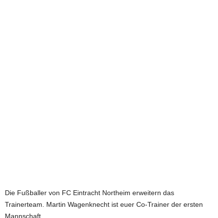
e
t
z
t
Die Fußballer von FC Eintracht Northeim erweitern das
Trainerteam. Martin Wagenknecht ist euer Co-Trainer der ersten
Mannschaft.