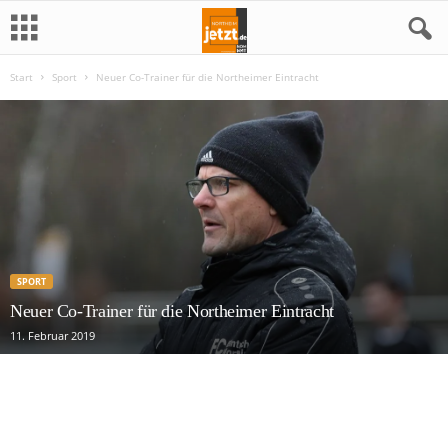
Start
Sport
Neuer Co-Trainer für die Northeimer Eintracht
N
o
r
t
h
SPORT
e
Neuer Co-Trainer für die Northeimer Eintracht
11. Februar 2019
i
m
j