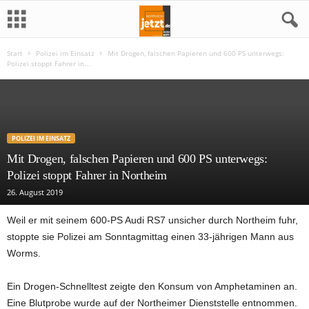
Start
Polizei im Einsatz
Mit Drogen, falschen Papieren und 600 PS unterwegs:
N
Polizei stoppt Fahrer in...
o
r
POLIZEI IM EINSATZ
t
Mit Drogen, falschen Papieren und 600 PS unterwegs:
Polizei stoppt Fahrer in Northeim
h
26. August 2019
e
Weil er mit seinem 600-PS Audi RS7 unsicher durch Northeim fuhr,
stoppte sie Polizei am Sonntagmittag einen 33-jährigen Mann aus
i
Worms.
m
Ein Drogen-Schnelltest zeigte den Konsum von Amphetaminen an.
j
Eine Blutprobe wurde auf der Northeimer Dienststelle entnommen.