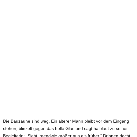
e
t
z
t
Die Bauzäune sind weg. Ein älterer Mann bleibt vor dem Eingang
stehen, blinzelt gegen das helle Glas und sagt halblaut zu seiner
Begleiterin: „Sieht irgendwie größer aus als früher.“ Drinnen riecht