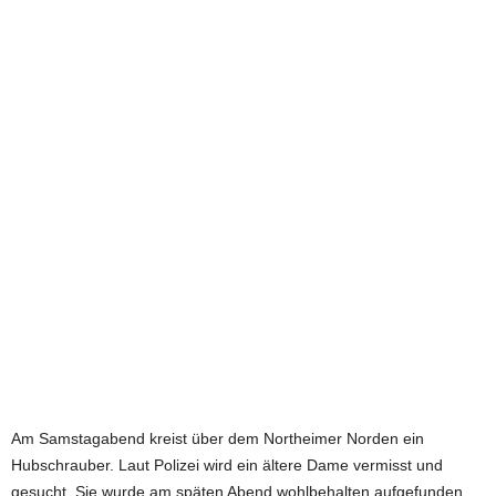
e
t
z
t
Am Samstagabend kreist über dem Northeimer Norden ein
Hubschrauber. Laut Polizei wird ein ältere Dame vermisst und
gesucht. Sie wurde am späten Abend wohlbehalten aufgefunden.