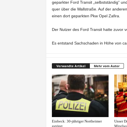
geparkter Ford Transit „selbstständig“ un
e
quer über die Wallstraße. Auf der anderen
einen dort geparkten Pkw Opel Zafira.
t
Der Nutzer des Ford Transit hatte zuvor
z
Es entstand Sachschaden in Höhe von ca.
t
Verwandte Artikel
Mehr vom Autor
Einbeck: 30-jähriger Northeimer
Unser Da
getötet
Mitglied