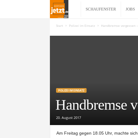
N
SCHAUFENSTER
JOBS
o
Start
Polizei im Einsatz
Handbremse vergessen –
r
t
h
e
POLIZEI IM EINSATZ
Handbremse ve
i
m
20. August 2017
j
Am Freitag gegen 18.05 Uhr, machte sich