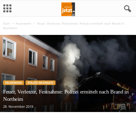
Start
Feuerwehr
Feuer, Verletzte, Festnahme: Polizei ermittelt nach Brand in
N
Northeim
o
r
t
h
FEUERWEHR
POLIZEI IM EINSATZ
e
Feuer, Verletzte, Festnahme: Polizei ermittelt nach Brand in
Northeim
i
28. November 2019
m
j