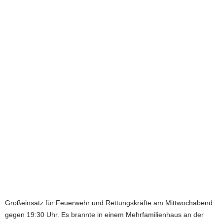
e
t
z
t
Großeinsatz für Feuerwehr und Rettungskräfte am Mittwochabend
gegen 19:30 Uhr. Es brannte in einem Mehrfamilienhaus an der