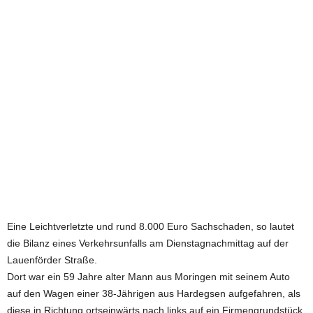
e
t
z
t
Eine Leichtverletzte und rund 8.000 Euro Sachschaden, so lautet
die Bilanz eines Verkehrsunfalls am Dienstagnachmittag auf der
Lauenförder Straße.
Dort war ein 59 Jahre alter Mann aus Moringen mit seinem Auto
auf den Wagen einer 38-Jährigen aus Hardegsen aufgefahren, als
diese in Richtung ortseinwärts nach links auf ein Firmengrundstück