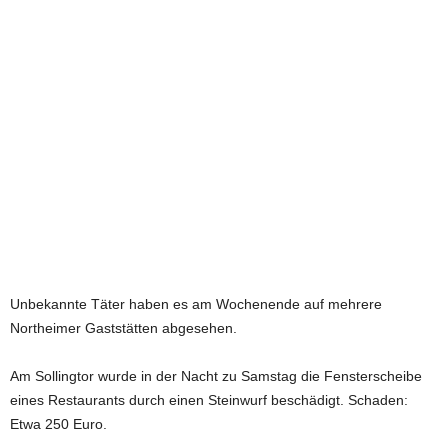
e
t
z
t
Unbekannte Täter haben es am Wochenende auf mehrere
Northeimer Gaststätten abgesehen.
Am Sollingtor wurde in der Nacht zu Samstag die Fensterscheibe
eines Restaurants durch einen Steinwurf beschädigt. Schaden:
Etwa 250 Euro.