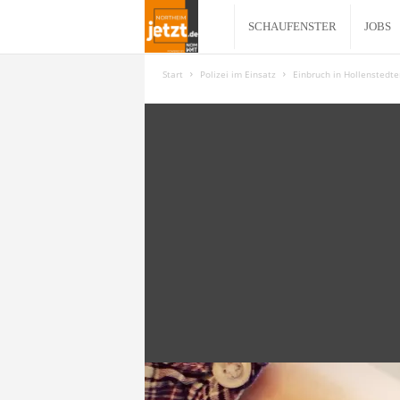
N
SCHAUFENSTER
JOBS
o
Start
Polizei im Einsatz
Einbruch in Hollenstedte
r
t
h
e
i
m
j