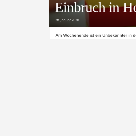
Einbruch in Ho
28. Januar 2020
Am Wochenende ist ein Unbekannter in de
vorher ein Fenster zerstört, berichtet die P
Gestohlen wurde offenbar nichts. Es ging
Schränke zu Bruch. Die Polizei schätzt d
Die Northeimer Polizei hat die Ermittlu
Wochenende im Bereich des Kindergarten
gebeten, sich unter der Telefonnummer 