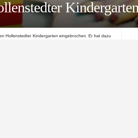
llenstedter Kindergarte
n Hollenstedter Kindergarten eingebrochen. Er hat dazu
olizei.
 neben der Scheibe aber auch eine Innentür und ein paar
en Schaden auf rund 750 Euro.
ngen aufgenommen. Zeugen, die am vergangenen
s etwas Auffälliges gesehen oder gehört haben, werden
05551/70050 zu melden.