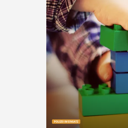
e
t
z
t
POLIZEI IM EINSATZ