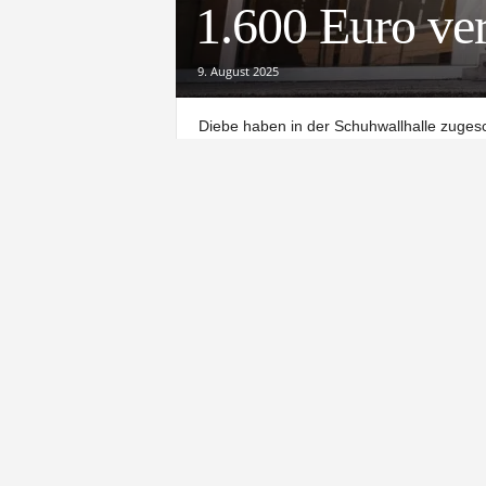
1.600 Euro v
9. August 2025
Diebe haben in der Schuhwallhalle zuges
und Montag, 4. August, etwa 18 Uhr, kam 
Northeim. Unbekannte verschafften sich 
entwendeten mehrere hochwertige Sportg
Nach Angaben der Polizei handelt es sich
Lang- und Kurzhanteln. Der Gesamtwert d
geschätzt. Wie die Einbrecher in die Halle 
Die Polizei Northeim bittet mögliche Zeu
Beobachtungen gemacht haben oder Hinwe
Telefonnummer 05551 / 91480 zu melden