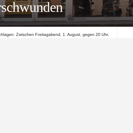
erschwunden
chlagen. Zwischen Freitagabend, 1. August, gegen 20 Uhr,
es zu einem Einbruch in die Sporthalle am Schuhwall in
auf bislang ungeklärte Weise Zutritt zu dem Gebäude und
eräte.
 bei der Beute um Kettlebells, Gewichtsscheiben sowie
er gestohlenen Ausrüstung wird auf rund 1.600 Euro
gelangten, ist derzeit unklar.
ginnen und Zeugen, die im genannten Zeitraum verdächtige
ise zu den Tätern geben können, sich unter der
.